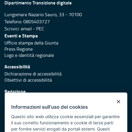
Dipartimento Transizione digitale
Lungomare Nazario Sauro, 33 - 70100
Telefono: 0805403727
Scrivici:
email
-
PEC
Eventi e Stampa
Ufficio stampa della Giunta
Press Regione
Logo e identità regionale
Accessibilità
Dichiarazione di accessibilità
Obiettivi di accessibilità
Redazione
Responsabili di pubblicazione
×
Informazioni sull'uso dei cookies
Protezione civile
Vai al sito di Protezione Civile Puglia
Questo sito web utilizza cookie essenziali per garantire
il suo corretto funzionamento e cookie di terze parti
Iniziativa finanziata con risorse del POR Puglia 2014/2020 -
per fornire servizi erogati da portali esterni. Questi