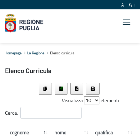
A
A
Elenco curricula
Homepage
La Regione
Elenco curricula
Elenco Curricula
Visualizza
elementi
Cerca:
cognome
nome
qualifica