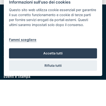
Valuta questo sito
Informazioni sull'uso dei cookies
Questo sito web utilizza cookie essenziali per garantire
il suo corretto funzionamento e cookie di terze parti
per fornire servizi erogati da portali esterni. Questi
ultimi saranno impostati solo dopo il consenso.
Area riservata
Fammi scegliere
Contatti e indirizzi
Lungomare N. Sauro, 33 - 70121 Bari
Accetta tutti
Via G. Gentile, 52 - 70126 Bari
Rifiuta tutti
Elenco PEC
e
Rubrica
Eventi e Stampa
Ufficio stampa della Giunta
Press Regione
Logo e identità regionale
Accessibilità