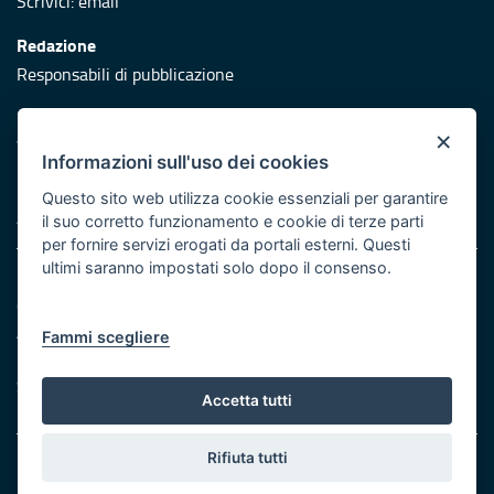
Scrivici:
email
Redazione
Responsabili di pubblicazione
Protezione civile
×
Vai al sito di Protezione Civile Puglia
Informazioni sull'uso dei cookies
Iniziativa finanziata con risorse del POR Puglia 2014/2020 -
Questo sito web utilizza cookie essenziali per garantire
Asse XI
il suo corretto funzionamento e cookie di terze parti
per fornire servizi erogati da portali esterni. Questi
ultimi saranno impostati solo dopo il consenso.
Note legali
Cookie e privacy
Atti di notifica
Fammi scegliere
Feed RSS
Servizi Intranet
Accetta tutti
Rifiuta tutti
© Regione Puglia