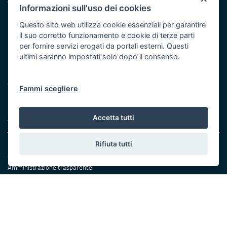
Informazioni sull'uso dei cookies
Dichiarazione di accessibilità
Obiettivi di accessibilità
Questo sito web utilizza cookie essenziali per garantire
il suo corretto funzionamento e cookie di terze parti
Redazione
per fornire servizi erogati da portali esterni. Questi
Responsabili di pubblicazione
ultimi saranno impostati solo dopo il consenso.
Protezione civile
Vai al sito di Protezione Civile Puglia
Fammi scegliere
Iniziativa finanziata con risorse del POR Puglia 2014/2020 -
Asse XI
Accetta tutti
Rifiuta tutti
Note legali
Cookie e privacy
Amministrazione trasparente
Atti di notifica
Feed RSS
Servizi Intranet
© Regione Puglia