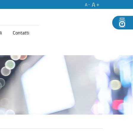
A
A
li
Contatti