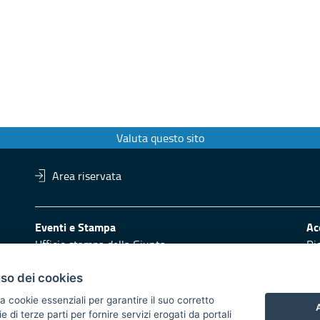
Valuta questo sito
Area riservata
Eventi e Stampa
Ac
Ufficio stampa della Giunta
Di
Press Regione
Obi
Logo e identità regionale
uso dei cookies
Redazione
Pr
a cookie essenziali per garantire il suo corretto
A
di terze parti per fornire servizi erogati da portali
Responsabili di pubblicazione
Vai